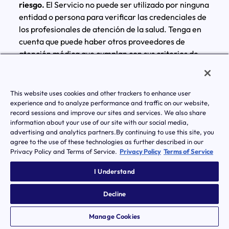
riesgo.
El Servicio no puede ser utilizado por ninguna
entidad o persona para verificar las credenciales de
los profesionales de atención de la salud. Tenga en
cuenta que puede haber otros proveedores de
atención médica que cumplan con sus criterios de
búsqueda, pero que no estén disponibles a través de
Transcarent. Tenga en cuenta lo siguiente: Transcarent
(1) no emplea, remite, recomienda ni respalda a ningún
This website uses cookies and other trackers to enhance user
proveedor de atención médica, (b) no es responsable
experience and to analyze performance and traffic on our website,
record sessions and improve our sites and services. We also share
de garantizar que la información (incluidas las
information about your use of our site with our social media,
credenciales) que un proveedor de atención médica
advertising and analytics partners.By continuing to use this site, you
proporciona sobre sí mismo sea precisa o esté
agree to the use of these technologies as further described in our
actualizada, (c) no es responsable de garantizar que los
Privacy Policy and Terms of Service.
Privacy Policy
Terms of Service
servicios de los proveedores de atención médica se
I Understand
proporcionen realmente o estén a la altura de un
determinado estándar de calidad, y (d) no recibe
Decline
cargos adicionales del proveedor de atención médica
por presentarlo a través de los Servicios. Transcarent
Manage Cookies
no controla las acciones de ningún proveedor de